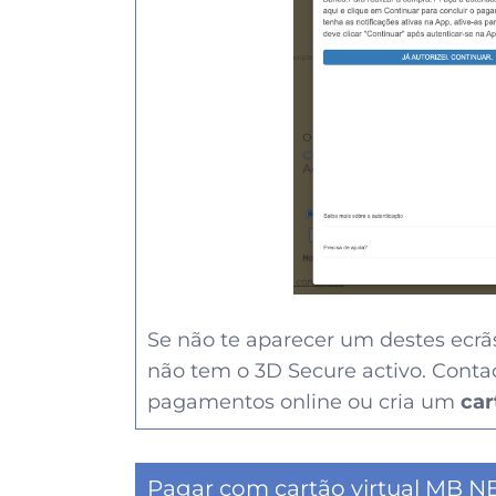
Se não te aparecer um destes ecrãs
não tem o 3D Secure activo. Contac
pagamentos online ou cria um
car
Pagar com cartão virtual MB N