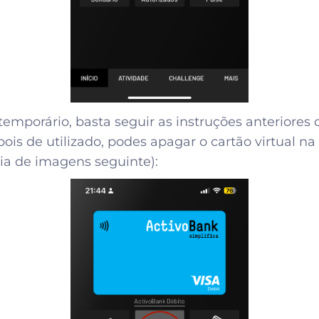
temporário, basta seguir as instruções anteriores 
pois de utilizado, podes apagar o cartão virtual 
ia de imagens seguinte):