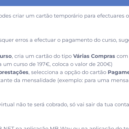
podes criar um cartão temporário para efectuares
squer erros a efectuar o pagamento do curso, su
urso
, cria um cartão do tipo
Várias Compras
com 
 um curso de 197€, coloca o valor de 200€)
prestações
, selecciona a opção do cartão
Pagame
tante da mensalidade (exemplo: para uma mensal
irtual não te será cobrado, só vai sair da tua con
 MB NET na aplicação MB Way ou na aplicação do t